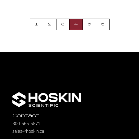
1
2
3
4
5
6
Contact
800-665-5871
sales@hoskin.ca