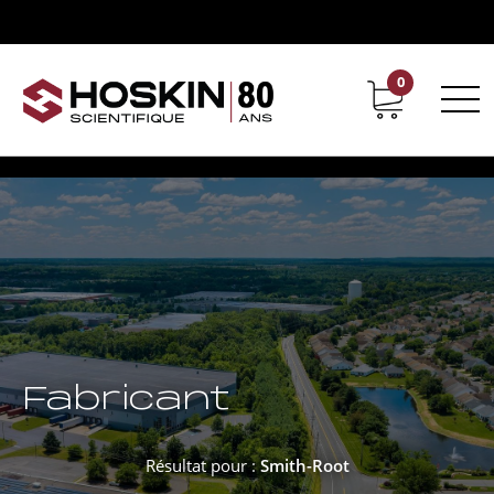
0
Support
Carrières chez Hoskin
Fabricant
Résultat pour :
Smith-Root