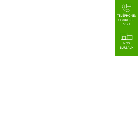
TÉLÉPHONE:
+1-800-665-
5871
NOS
BUREAUX