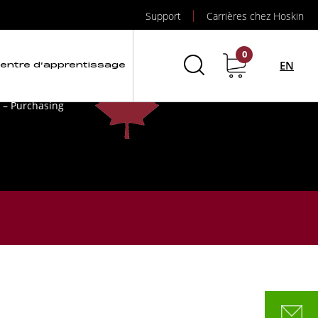
Support
Carrières chez Hoskin
0
EN
entre d’apprentissage
 – Sales
 – Purchasing