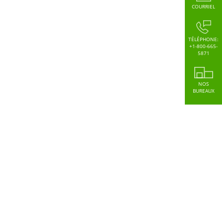
COURRIEL
TÉLÉPHONE:
+1-800-665-
5871
NOS
BUREAUX