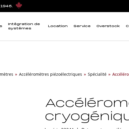
 1946.
Intégration de
s
Location
Service
Overstock
C
systèmes
omètres
»
Accéléromètres piézoélectriques
»
Spécialité
»
Accélér
Accélérom
cryogéniq