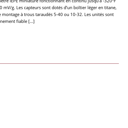
ètre IEPE miniature fonctionnant en continu jusqu’à -320°F
0 mV/g. Les capteurs sont dotés d’un boîtier léger en titane,
de montage à trous taraudés 5-40 ou 10-32. Les unités sont
nement fiable […]