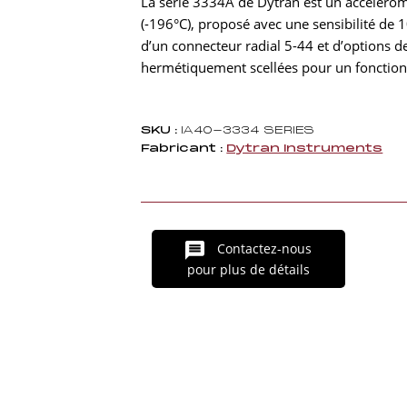
La série 3334A de Dytran est un accélérom
(-196°C), proposé avec une sensibilité de 1
d’un connecteur radial 5-44 et d’options 
hermétiquement scellées pour un fonction
SKU :
IA40-3334 SERIES
Fabricant :
Dytran Instruments
Contactez-nous
pour plus de détails