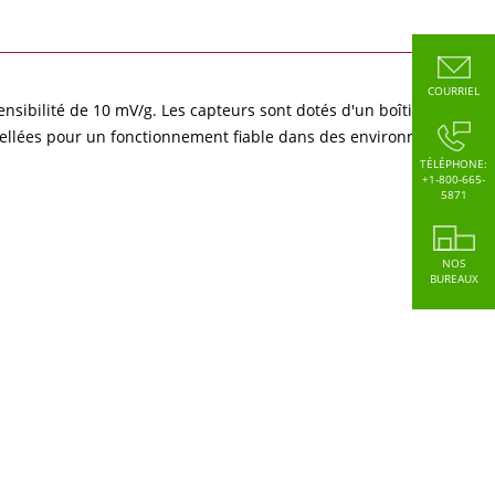
COURRIEL
nsibilité de 10 mV/g. Les capteurs sont dotés d'un boîtier léger
scellées pour un fonctionnement fiable dans des environnements
TÉLÉPHONE:
+1-800-665-
5871
NOS
BUREAUX