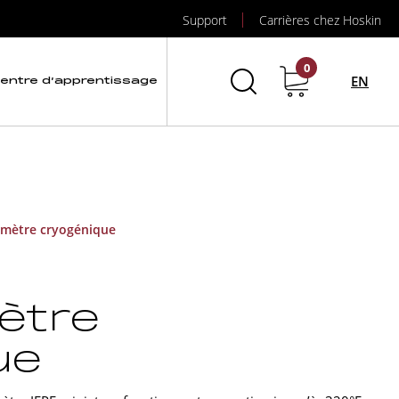
Support
Carrières chez Hoskin
0
EN
entre d’apprentissage
omètre cryogénique
ètre
ue