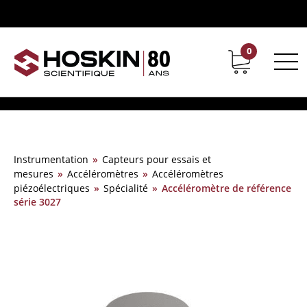
0
Support
Carrières chez Hoskin
Instrumentation
»
Capteurs pour essais et
mesures
»
Accéléromètres
»
Accéléromètres
piézoélectriques
»
Spécialité
»
Accéléromètre de référence
série 3027