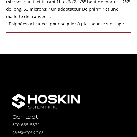
microns ; un filet filtrant Nitex® (2-1/8" bout de morue, 12¼"
de long, 63 microns) ; un adaptateur Dolphin™ ; et une
mallette de transport.
- Poignées articulées pour se plier à plat pour le stockage.
Contact
800-665-5871
sales@hoskin.ca