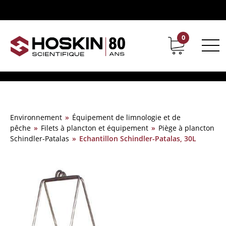
0
Support
Carrières chez Hoskin
Environnement
»
Équipement de limnologie et de
pêche
»
Filets à plancton et équipement
»
Piège à plancton
Schindler-Patalas
»
Echantillon Schindler-Patalas, 30L