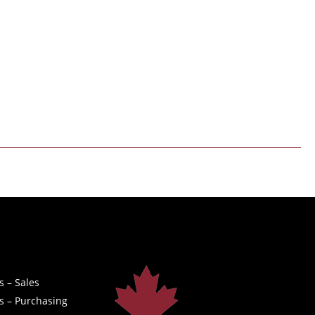
s – Sales
s – Purchasing