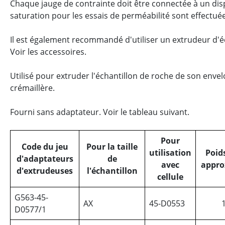
Chaque jauge de contrainte doit être connectée à un disp
saturation pour les essais de perméabilité sont effectué
Il est également recommandé d'utiliser un extrudeur d'éch
Voir les accessoires.
Utilisé pour extruder l'échantillon de roche de son envel
crémaillère.
Fourni sans adaptateur. Voir le tableau suivant.
Pour
Code du jeu
Pour la taille
utilisation
Poid
d'adaptateurs
de
avec
appro
d'extrudeuses
l'échantillon
cellule
G563-45-
AX
45-D0553
D0577/1