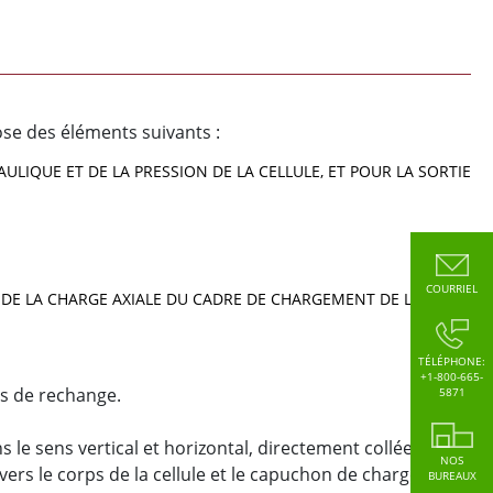
ose des éléments suivants :
LIQUE ET DE LA PRESSION DE LA CELLULE, ET POUR LA SORTIE
COURRIEL
E DE LA CHARGE AXIALE DU CADRE DE CHARGEMENT DE LA
TÉLÉPHONE:
+1-800-665-
s de rechange.
5871
 le sens vertical et horizontal, directement collées sur
NOS
vers le corps de la cellule et le capuchon de chargement.
BUREAUX