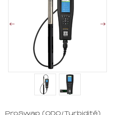
ProSwap (ODO/Turbidité)