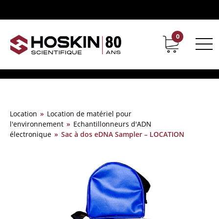
0
Support
Carrières chez Hoskin
Location
»
Location de matériel pour
l'environnement
»
Echantillonneurs d'ADN
électronique
»
Sac à dos eDNA Sampler – LOCATION