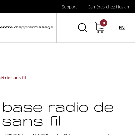
Support
Carrières chez Hoskin
0
EN
entre d’apprentissage
trie sans fil
 base radio de
sans fil