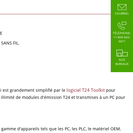
COURRIEL
LE
TÉLÉPHONE:
+1-800-665-
5871
 SANS FIL.
NOS
BUREAUX
logiciel T24 Toolkit
qui est grandement simplifié par le
pour
 illimité de modules d'émission T24 et transmises à un PC pour
 gamme d'appareils tels que les PC, les PLC, le matériel OEM,