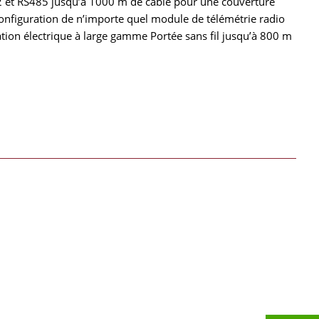
32 et RS485 jusqu’à 1000 m de câble pour une couverture
configuration de n’importe quel module de télémétrie radio
tation électrique à large gamme Portée sans fil jusqu’à 800 m