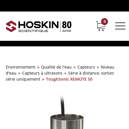
0
Support
Carrières chez Hoskin
Environnement
»
Qualité de l'eau
»
Capteurs
»
Niveau
d'eau
»
Capteurs à ultrasons
»
Série à distance, sorties
série uniquement
»
ToughSonic REMOTE 50