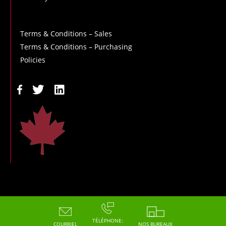
Terms & Conditions – Sales
Terms & Conditions – Purchasing
Policies
Copyright - 2026 - Hoskin Scientific
TÉLÉPHONE:
COURRIEL
NOS BUREAUX