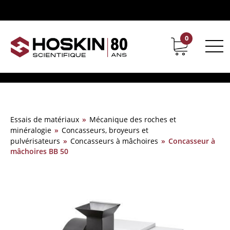
0
Support
Carrières chez Hoskin
Essais de matériaux
»
Mécanique des roches et
minéralogie
»
Concasseurs, broyeurs et
pulvérisateurs
»
Concasseurs à mâchoires
»
Concasseur à
mâchoires BB 50