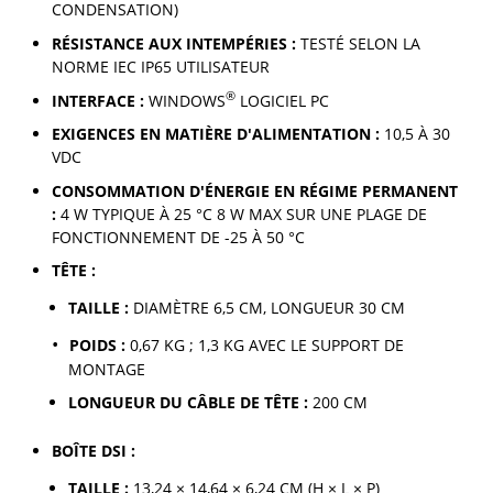
CONDENSATION)
RÉSISTANCE AUX INTEMPÉRIES :
TESTÉ SELON LA
NORME IEC IP65 UTILISATEUR
®
INTERFACE :
WINDOWS
LOGICIEL PC
EXIGENCES EN MATIÈRE D'ALIMENTATION :
10,5 À 30
VDC
CONSOMMATION D'ÉNERGIE EN RÉGIME PERMANENT
:
4 W TYPIQUE À 25 °C 8 W MAX SUR UNE PLAGE DE
FONCTIONNEMENT DE -25 À 50 °C
TÊTE :
TAILLE :
DIAMÈTRE 6,5 CM, LONGUEUR 30 CM
POIDS :
0,67 KG ; 1,3 KG AVEC LE SUPPORT DE
MONTAGE
LONGUEUR DU CÂBLE DE TÊTE :
200 CM
BOÎTE DSI :
TAILLE :
13,24 × 14,64 × 6,24 CM (H × L × P)