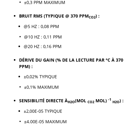
±0,3 PPM MAXIMUM
BRUIT RMS (TYPIQUE @ 370 PPM
) :
CO2
@5 HZ : 0,08 PPM
@10 HZ : 0,11 PPM
@20 HZ : 0,16 PPM
DÉRIVE DU GAIN (% DE LA LECTURE PAR °C À 370
PPM) :
±0,02% TYPIQUE
±0,1% MAXIMUM
-1
SENSIBILITÉ DIRECTE À
(MOL
MOL)
) :
H2O
CO2
H2O
±2,00E-05 TYPIQUE
±4.00E-05 MAXIMUM