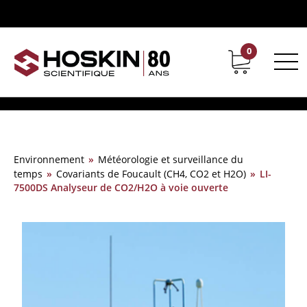
0
Support
Carrières chez Hoskin
Environnement
»
Météorologie et surveillance du
temps
»
Covariants de Foucault (CH4, CO2 et H2O)
»
LI-
7500DS Analyseur de CO2/H2O à voie ouverte