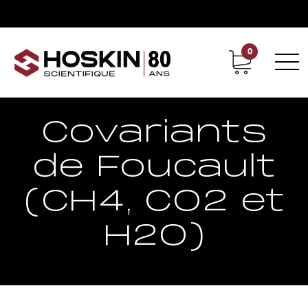
0
Support
Carrières chez Hoskin
Covariants
de Foucault
(CH4, CO2 et
H2O)