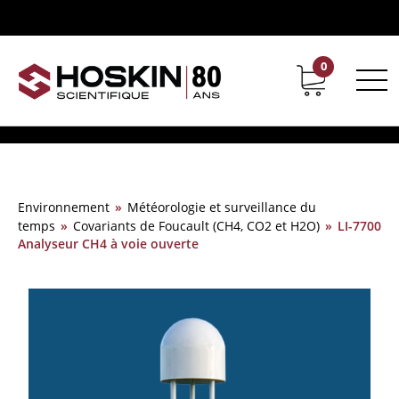
0
Support
Carrières chez Hoskin
Environnement
»
Météorologie et surveillance du
temps
»
Covariants de Foucault (CH4, CO2 et H2O)
»
LI-7700
Analyseur CH4 à voie ouverte