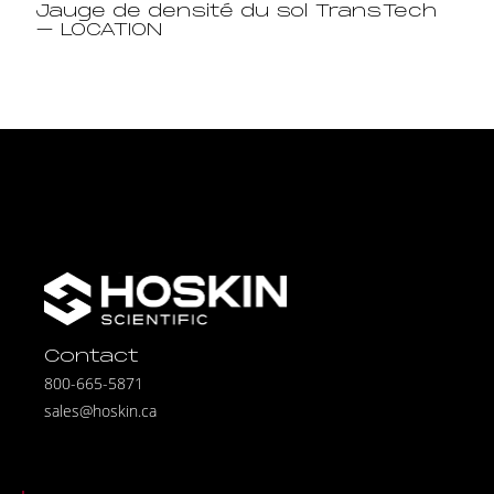
Jauge de densité du sol TransTech
– LOCATION
Contact
800-665-5871
sales@hoskin.ca