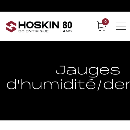
0
Support
Carrières chez Hoskin
Jauges
d'humidité/de