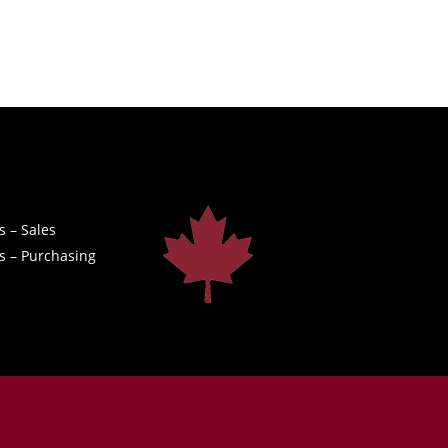
s – Sales
s – Purchasing