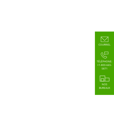
COURRIEL
TÉLÉPHONE:
+1-800-665-
5871
NOS
BUREAUX