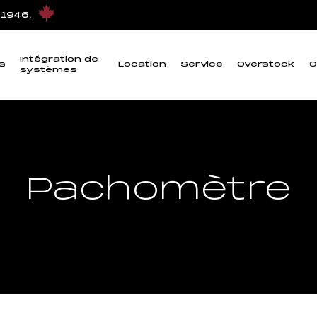
 1946.
Intégration de
s
Location
Service
Overstock
C
systèmes
Pachomètre