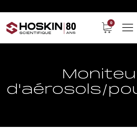
0
Support
Carrières chez Hoskin
Moniteu
d'aérosols/po