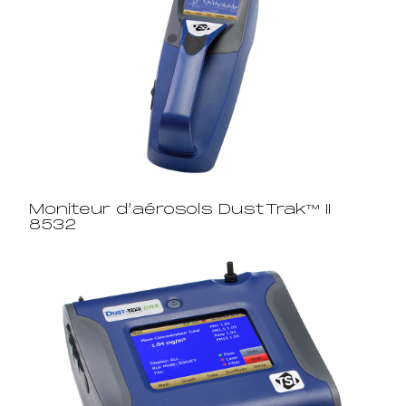
Moniteur d’aérosols DustTrak™ II
8532