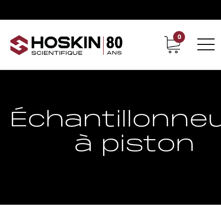
0
Support
Carrières chez Hoskin
Échantillonne
à piston