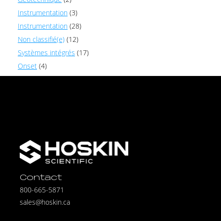
Instrumentation
(3)
Instrumentation
(28)
Non classifié(e)
(12)
Systèmes intégrés
(17)
Onset
(4)
Contact
800-665-5871
sales@hoskin.ca