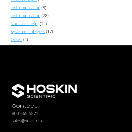
Instrumentation
(3)
Instrumentation
(28)
Non classifié(e)
(12)
Systèmes intégrés
(17)
Onset
(4)
Contact
800-665-5871
sales@hoskin.ca