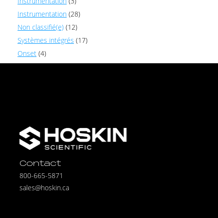
Instrumentation
(3)
Instrumentation
(28)
Non classifié(e)
(12)
Systèmes intégrés
(17)
Onset
(4)
Contact
800-665-5871
sales@hoskin.ca