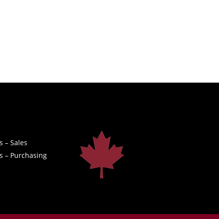
s – Sales
s – Purchasing