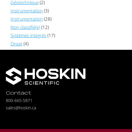
Géotechnique
(2)
Instrumentation
(3)
Instrumentation
(28)
Non classifié(e)
(12)
Systèmes intégrés
(17)
Onset
(4)
Contact
800-665-5871
sales@hoskin.ca