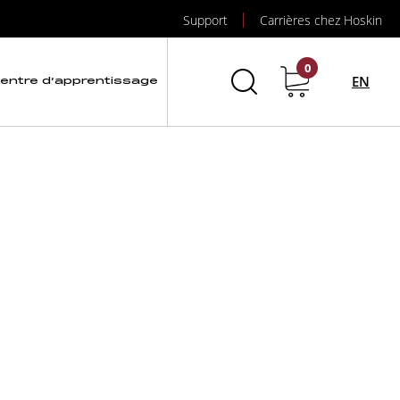
Support
Carrières chez Hoskin
éries
0
EN
entre d’apprentissage