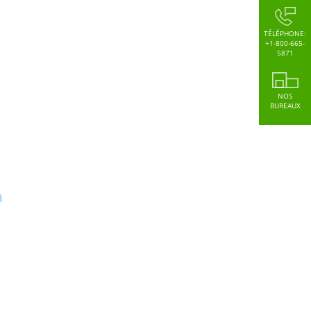
TÉLÉPHONE:
+1-800-665-
5871
NOS
BUREAUX
a