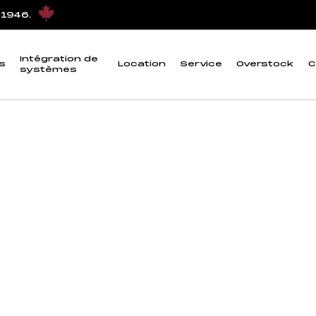
péries”
 1946.
résistant aux intemp
Intégration de
s
Location
Service
Overstock
C
systèmes