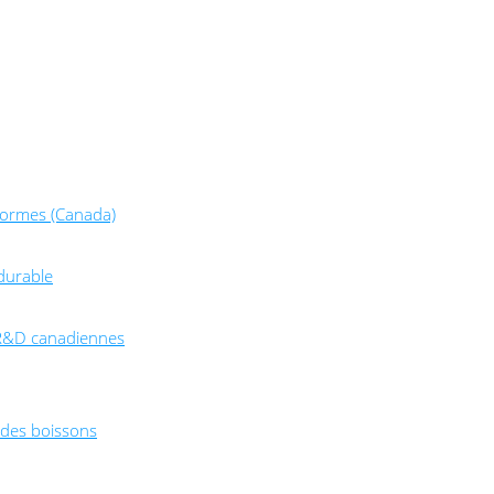
normes (Canada)
durable
e R&D canadiennes
t des boissons