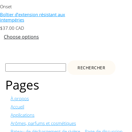
Onset
Boîtier d’extension résistant aux
intempéries
$
37.00
CAD
Choose options
Rechercher :
Pages
À propos
Accueil
Applications
Arômes, parfums et cosmétiques
Bateau de déchargement de rivière – Page de discussion