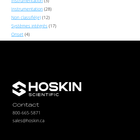
Instrumentation
(3)
Instrumentation
(28)
Non classifié(e)
(12)
Systèmes intégrés
(17)
Onset
(4)
Contact
800-665-5871
sales@hoskin.ca