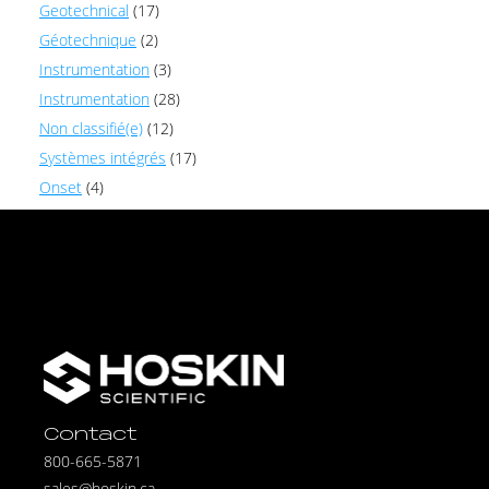
Geotechnical
(17)
Géotechnique
(2)
Instrumentation
(3)
Instrumentation
(28)
Non classifié(e)
(12)
Systèmes intégrés
(17)
Onset
(4)
Contact
800-665-5871
sales@hoskin.ca