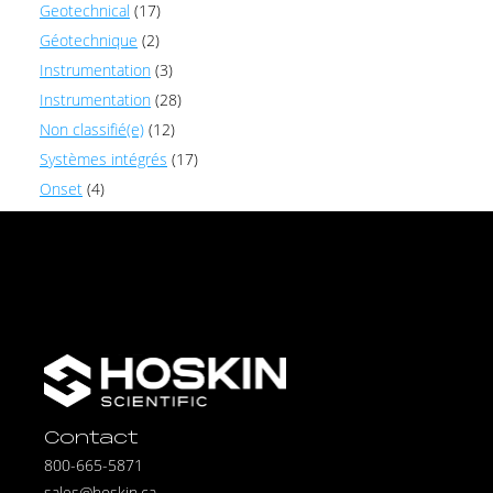
Geotechnical
(17)
Géotechnique
(2)
Instrumentation
(3)
Instrumentation
(28)
Non classifié(e)
(12)
Systèmes intégrés
(17)
Onset
(4)
Contact
800-665-5871
sales@hoskin.ca