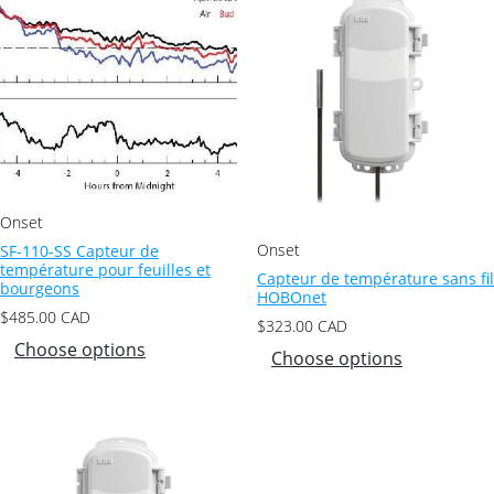
Onset
Onset
SF-110-SS Capteur de
température pour feuilles et
Capteur de température sans fil
bourgeons
HOBOnet
$
485.00
CAD
$
323.00
CAD
Choose options
Choose options