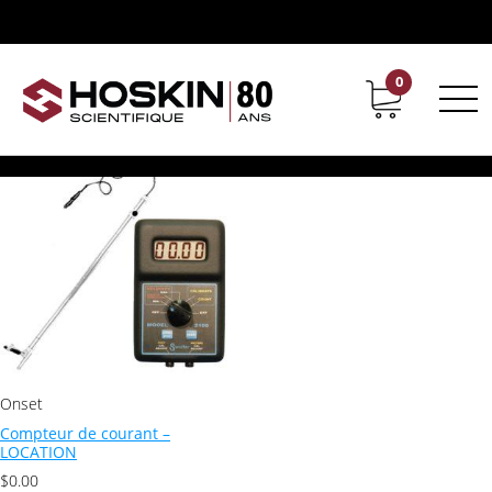
Produits identifiés “Compteur de courant”
Compteur de courant
0
Support
Carrières chez Hoskin
Voici le seul résultat
Onset
Compteur de courant –
LOCATION
$
0.00