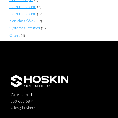
Instrumentation
(3)
Instrumentation
(28)
Non classifié(e)
(12)
Systèmes intégrés
(17)
Onset
(4)
Contact
800-665-5871
sales@hoskin.ca