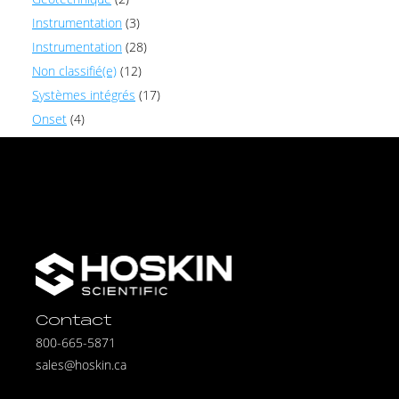
Instrumentation
(3)
Instrumentation
(28)
Non classifié(e)
(12)
Systèmes intégrés
(17)
Onset
(4)
Contact
800-665-5871
sales@hoskin.ca