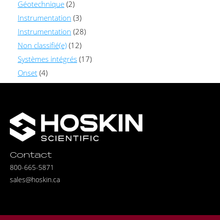
Géotechnique
(2)
Instrumentation
(3)
Instrumentation
(28)
Non classifié(e)
(12)
Systèmes intégrés
(17)
Onset
(4)
Contact
800-665-5871
sales@hoskin.ca