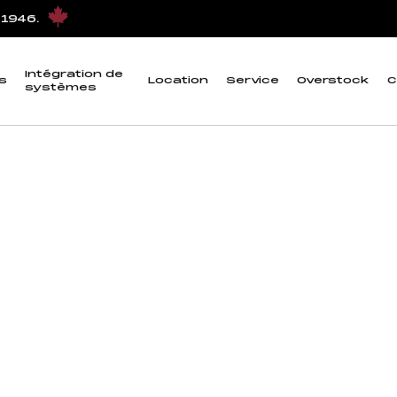
statique”
 1946.
uile et d'interface s
Intégration de
s
Location
Service
Overstock
C
systèmes