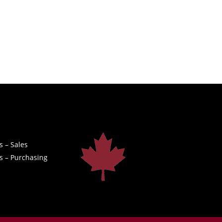
s – Sales
s – Purchasing