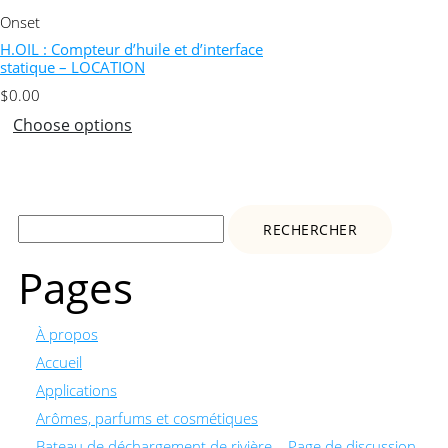
Onset
H.OIL : Compteur d’huile et d’interface
statique – LOCATION
$
0.00
Choose options
Rechercher :
Pages
À propos
Accueil
Applications
Arômes, parfums et cosmétiques
Bateau de déchargement de rivière – Page de discussion