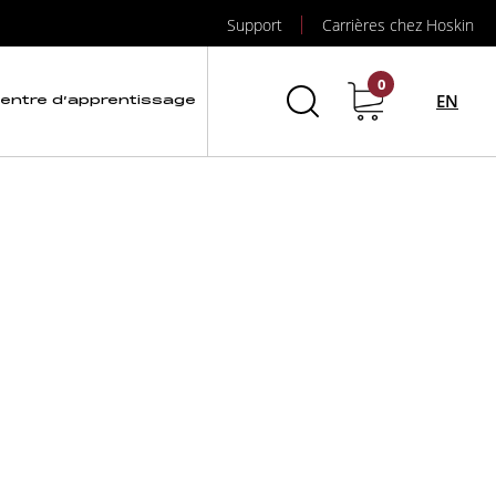
Support
Carrières chez Hoskin
tatique
0
EN
entre d’apprentissage