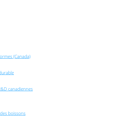
normes (Canada)
durable
e R&D canadiennes
t des boissons