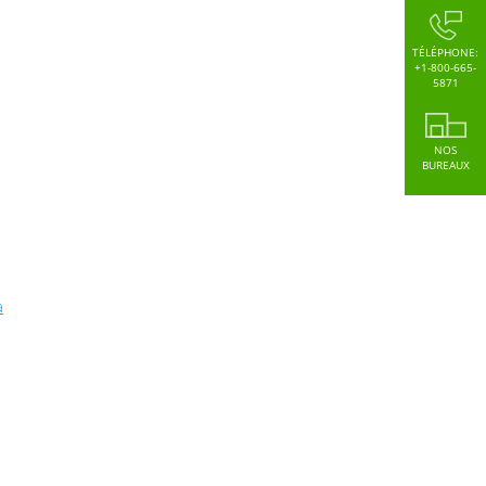
TÉLÉPHONE:
+1-800-665-
5871
NOS
BUREAUX
a