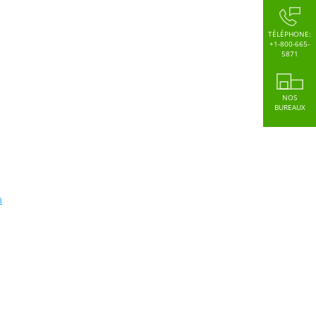
TÉLÉPHONE:
+1-800-665-
5871
NOS
BUREAUX
a