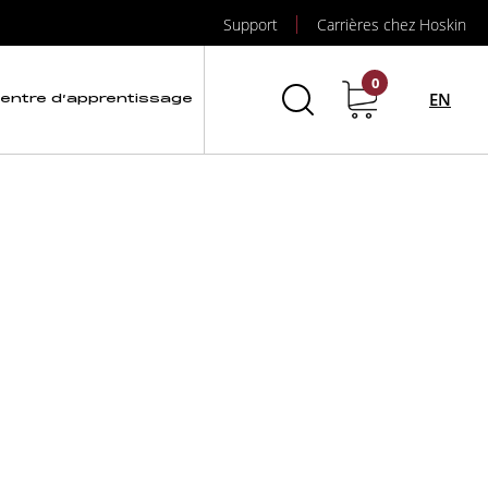
Support
Carrières chez Hoskin
 température 2
0
EN
entre d’apprentissage