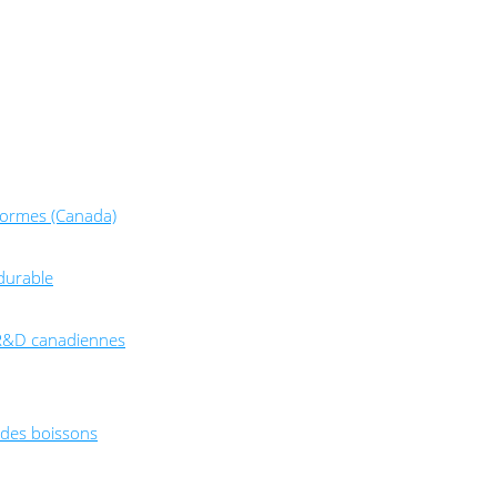
normes (Canada)
durable
e R&D canadiennes
t des boissons