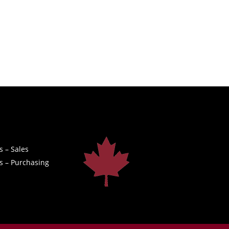
s – Sales
s – Purchasing