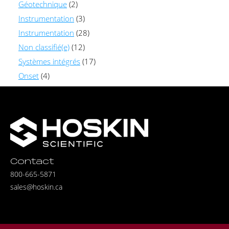
Géotechnique
(2)
Instrumentation
(3)
Instrumentation
(28)
Non classifié(e)
(12)
Systèmes intégrés
(17)
Onset
(4)
Contact
800-665-5871
sales@hoskin.ca