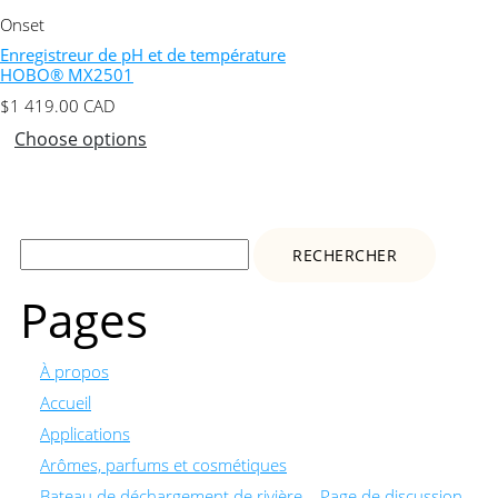
Onset
Enregistreur de pH et de température
HOBO® MX2501
$
1 419.00
CAD
Choose options
Rechercher :
Pages
À propos
Accueil
Applications
Arômes, parfums et cosmétiques
Bateau de déchargement de rivière – Page de discussion