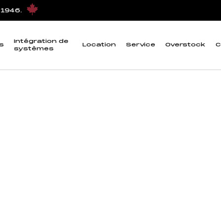
 température 2”
 1946.
streur de Ph et de
Intégration de
s
Location
Service
Overstock
C
systèmes