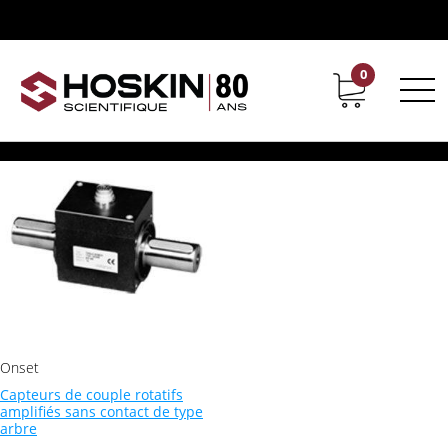
Produits identifiés “Honeywell”
Honeywell
0
Support
Carrières chez Hoskin
Voici le seul résultat
Onset
Capteurs de couple rotatifs
amplifiés sans contact de type
arbre