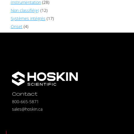
Instrumentation
(28)
Non classifié(e)
(12)
Systèmes intégrés
(17)
Onset
(4)
Contact
800-665-5871
sales@hoskin.ca