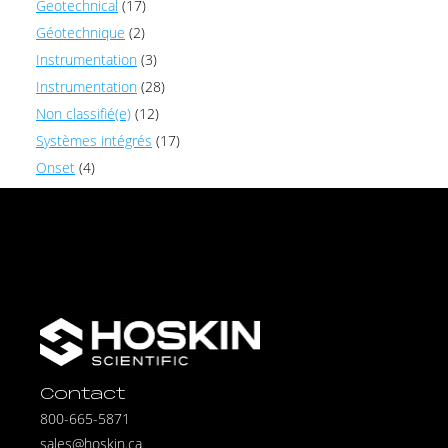
Geotechnical
(17)
Géotechnique
(2)
Instrumentation
(3)
Instrumentation
(28)
Non classifié(e)
(12)
Systèmes intégrés
(17)
Onset
(4)
Contact
800-665-5871
sales@hoskin.ca