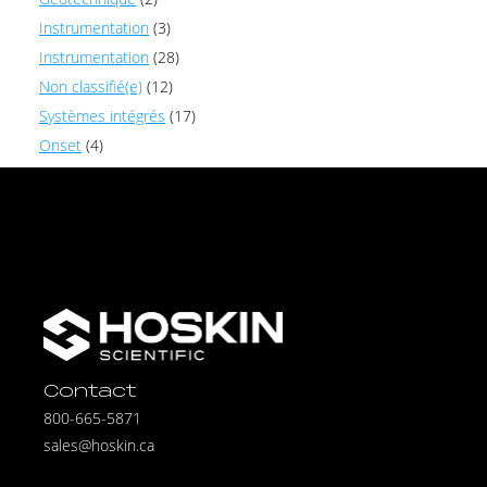
Instrumentation
(3)
Instrumentation
(28)
Non classifié(e)
(12)
Systèmes intégrés
(17)
Onset
(4)
Contact
800-665-5871
sales@hoskin.ca