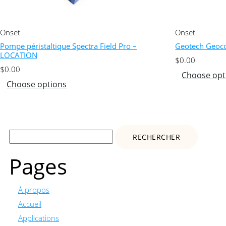
Onset
Onset
Pompe péristaltique Spectra Field Pro –
Geotech Geoc
LOCATION
$
0.00
$
0.00
Choose opt
Choose options
Rechercher :
Pages
À propos
Accueil
Applications