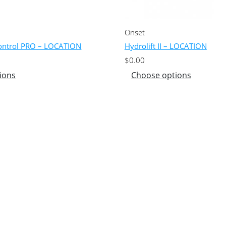
Onset
ontrol PRO – LOCATION
Hydrolift II – LOCATION
$
0.00
ions
Choose options