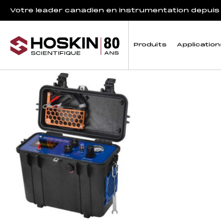
Produits identifiés “location de matériel d'échantillonnag
Votre leader canadien en instrumentation depuis
location de matérie
Produits
Application
7 résultats affichés