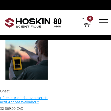
Produits identifiés “Promenade d'Anabat”
Promenade d'Anabat
0
Support
Carrières chez Hoskin
Voici le seul résultat
Onset
Détecteur de chauves-souris
actif Anabat Walkabout
$
2 869.00
CAD