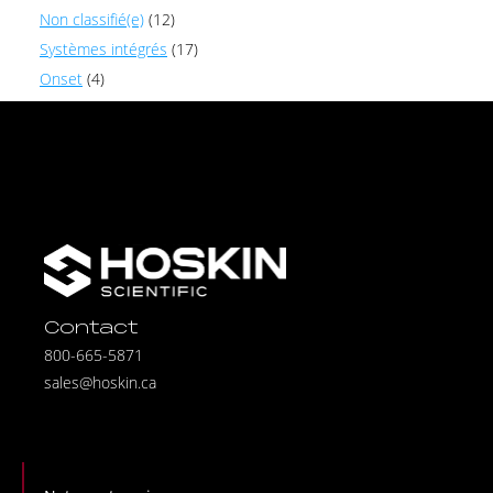
Non classifié(e)
(12)
Systèmes intégrés
(17)
Onset
(4)
Contact
800-665-5871
sales@hoskin.ca