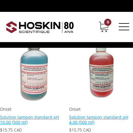
Produits identifiés “solution d'étalonnage”
solution d'étalonnage
0
Support
Carrières chez Hoskin
2 résultats affichés
Onset
Onset
Solution tampon standard pH
Solution tampon standard pH
10.00 (500 ml)
4.00 (500 ml)
$
15.75
CAD
$
15.75
CAD