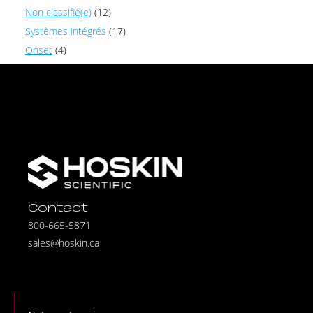
Non classifié(e)
(12)
Systèmes intégrés
(17)
Onset
(4)
Contact
800-665-5871
sales@hoskin.ca