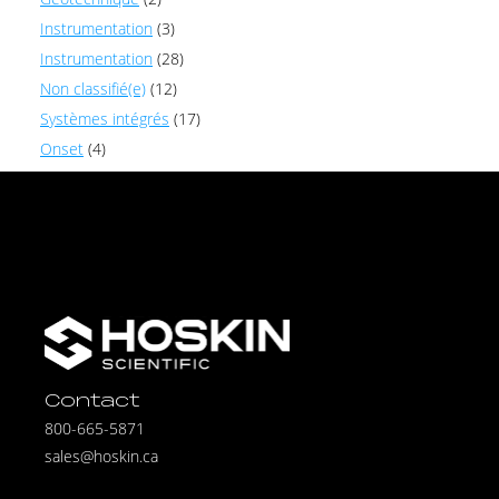
Instrumentation
(3)
Instrumentation
(28)
Non classifié(e)
(12)
Systèmes intégrés
(17)
Onset
(4)
Contact
800-665-5871
sales@hoskin.ca