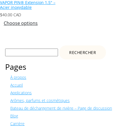
VAPOR PIN® Extension 1.5″ –
Acier inoxydable
$
40.00
CAD
Choose options
Rechercher :
Pages
À propos
Accueil
Applications
Arômes, parfums et cosmétiques
Bateau de déchargement de rivière – Page de discussion
Blog
Carrière