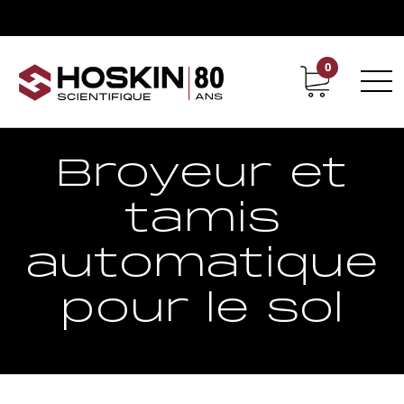
0
Support
Carrières chez Hoskin
Broyeur et
tamis
automatique
pour le sol