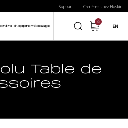
Support
Carrières chez Hoskin
0
EN
entre d’apprentissage
lu Table de
ssoires