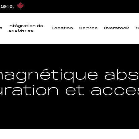
 1946.
Intégration de
s
Location
Service
Overstock
C
systèmes
agnétique abso
uration et acce