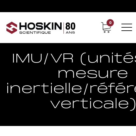
0
Support
Carrières chez Hoskin
IMU/VR (unité
mesure
inertielle/réf
verticale