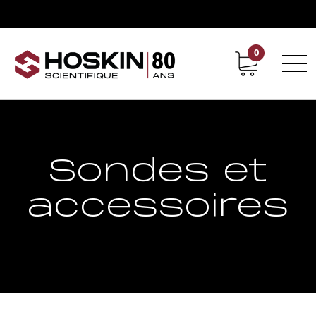
0
Support
Carrières chez Hoskin
Sondes et
accessoires