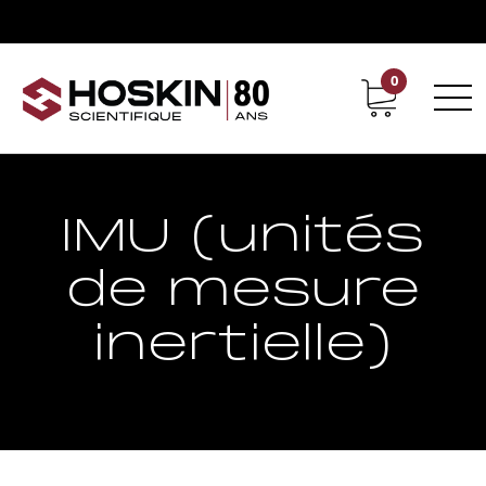
0
Support
Carrières chez Hoskin
IMU (unités
de mesure
inertielle)