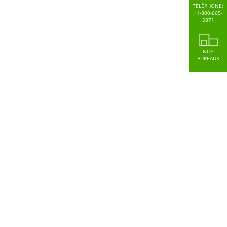
TÉLÉPHONE:
+1-800-665-
5871
NOS
BUREAUX