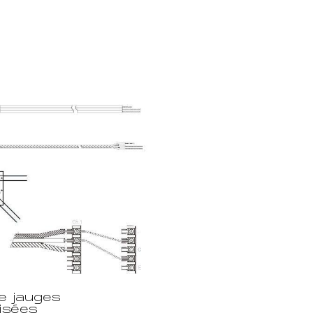
de jauges
lisées