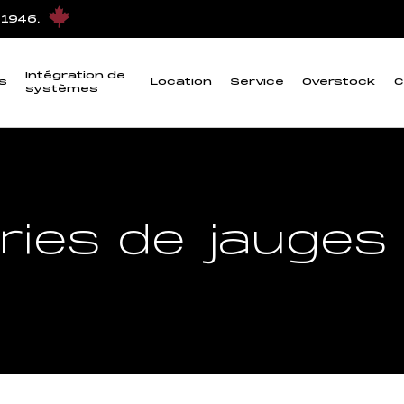
 1946.
Intégration de
s
Location
Service
Overstock
C
systèmes
ries de jauges