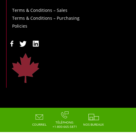
Terms & Conditions – Sales
Terms & Conditions – Purchasing
Policies
Copyright - 2026 - Hoskin Scientific
TÉLÉPHONE:
COURRIEL
NOS BUREAUX
+1-800-665-5871