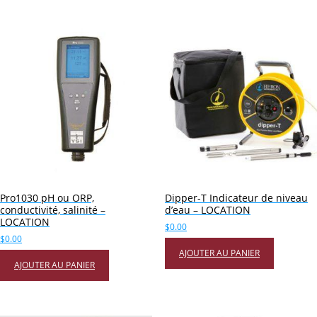
Pro1030 pH ou ORP,
Dipper-T Indicateur de niveau
conductivité, salinité –
d’eau – LOCATION
LOCATION
$
0.00
$
0.00
AJOUTER AU PANIER
AJOUTER AU PANIER