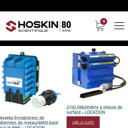
Produits identifiés “échantillonnage de l'eau”
échantillonnage de l'eau
0
Support
Carrières chez Hoskin
Affichage de 1–16 sur 17 résultats
2150 Débitmètre à vitesse de
surface – LOCATION
Ayyeka Enregistreur de
données de niveau/débit basé
LIRE LA SUITE
sur le Web – LOCATION