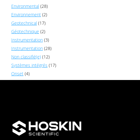
Environmental
(28)
Environnement
(2)
Geotechnical
(17)
Géotechnique
(2)
Instrumentation
(3)
Instrumentation
(28)
Non classifié(e)
(12)
Systèmes intégrés
(17)
Onset
(4)