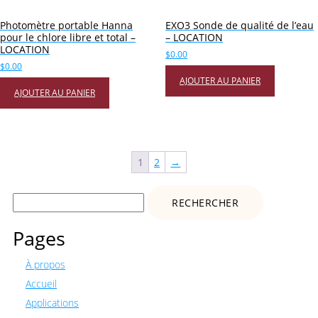
Photomètre portable Hanna
EXO3 Sonde de qualité de l’eau
pour le chlore libre et total –
– LOCATION
LOCATION
$
0.00
$
0.00
AJOUTER AU PANIER
AJOUTER AU PANIER
1
2
→
Rechercher :
Pages
À propos
Accueil
Applications