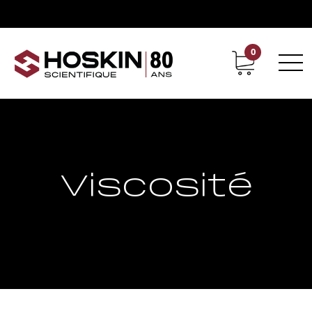
0
Support
Carrières chez Hoskin
Viscosité