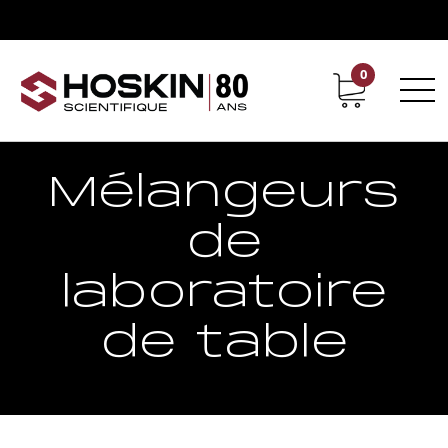
0
Support
Carrières chez Hoskin
Mélangeurs
de
laboratoire
de table