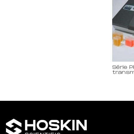
Série P
transm