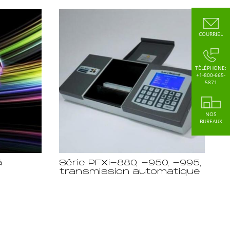
COURRIEL
TÉLÉPHONE:
+1-800-665-
5871
NOS
BUREAUX
à
Série PFXi-880, -950, -995,
transmission automatique