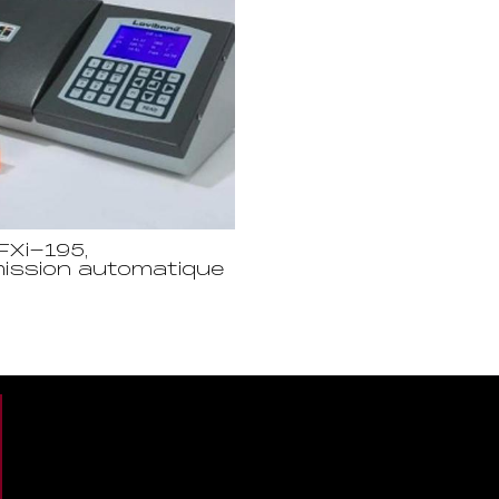
FXi-195,
ission automatique