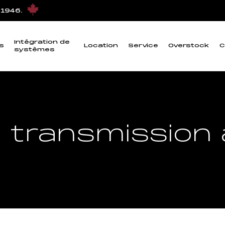
 1946.
Intégration de
s
Location
Service
Overstock
C
systèmes
a transmission